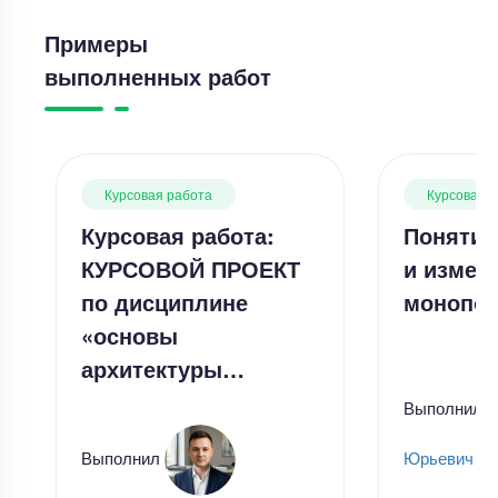
Примеры
выполненных работ
Курсовая работа
Курсовая 
Курсовая работа:
Понятие
КУРСОВОЙ ПРОЕКТ
и измер
по дисциплине
монопол
«основы
архитектуры…
Выполнил
Выполнил
Юрьевич Ча