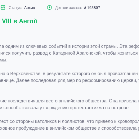
Статус:
Архив
Детали заказа:
# 193807
III в Англії
ла одним из ключевых событий в истории этой страны. Эта рефо
мился получить развод с Катариной Арагонской, чтобы жениться
рмы.
на о Верховенстве, в результате которого он был провозглашен
овнице. Далее последовал ряд мер по реформированию церкви, 
окие последствия для всего английского общества. Она привела
и способствовала утверждению протестантизма на острове.
ест со стороны католиков и лоялистов, что привело к кровопр
духовное пробуждение в английском обществе и способствовала 