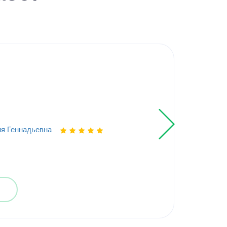
Кур
Эле
я Геннадьевна
Выпо