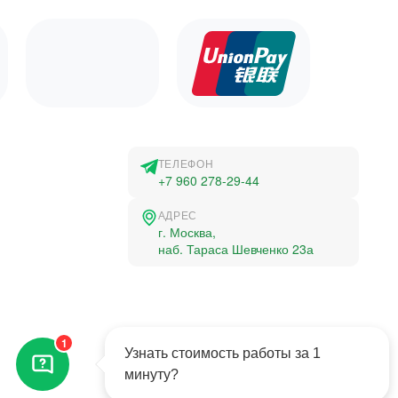
ТЕЛЕФОН
+7 960 278-29-44
АДРЕС
г. Москва,
наб. Тараса Шевченко 23а
©2015-2026, Студландия -
1
Все права защищены
Узнать стоимость работы за 1
минуту?