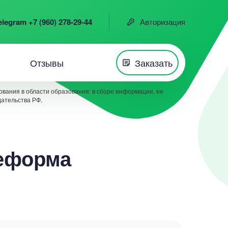
elegram +7 (960) 278-29-44
Авторизация
Отзывы
Заказать
вания в области образования: в сборе информации, ее
дательства РФ.
реформа