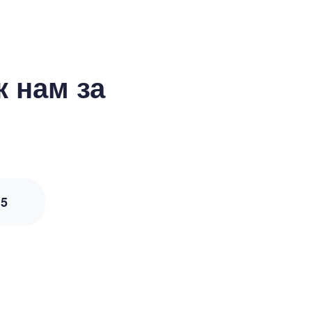
 нам за
з
5