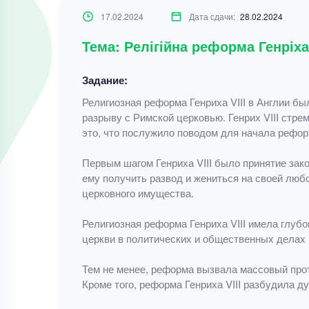
17.02.2024
Дата сдачи:
28.02.2024
Тема: Релігійна реформа Генріха V
Задание:
Религиозная реформа Генриха VIII в Англии бы
разрыву с Римской церковью. Генрих VIII стре
это, что послужило поводом для начала рефо
Первым шагом Генриха VIII было принятие зако
ему получить развод и жениться на своей люб
церковного имущества.
Религиозная реформа Генриха VIII имела глуб
церкви в политических и общественных делах 
Тем не менее, реформа вызвала массовый прот
Кроме того, реформа Генриха VIII разбудила 