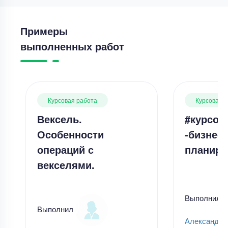
Примеры
выполненных работ
Курсовая работа
Курсовая 
Вексель.
#курсов
Особенности
-бизнес-
операций с
планиро
векселями.
Выполнил
Выполнил
Александр