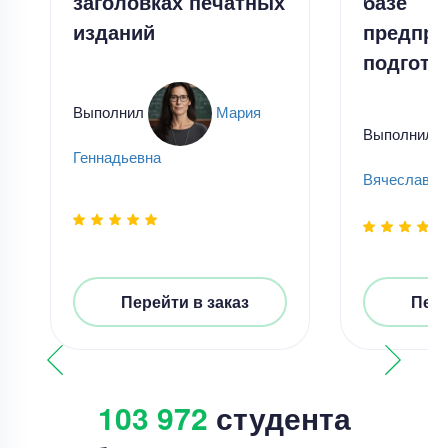
заголовках печатных
базе
изданий
предпр
подгото
Выполнил
Мария
Выполнил
Геннадьевна
Вячеслав К
Перейти в заказ
Пере
103 972
студента