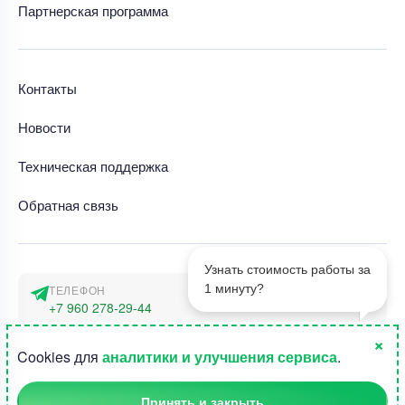
Партнерская программа
Контакты
Новости
Техническая поддержка
Обратная связь
Узнать стоимость работы за
1 минуту?
ТЕЛЕФОН
+7 960 278-29-44
×
АДРЕС
1
Cookies для
аналитики и улучшения сервиса
.
г. Москва, наб. Тараса Шевченко 23а
Принять и закрыть