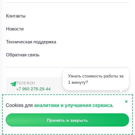
Контакты
Новости
Техническая поддержка
Обратная связь
Узнать стоимость работы за
1 минуту?
ТЕЛЕФОН
+7 960 278-29-44
×
АДРЕС
1
Cookies для
аналитики и улучшения сервиса
.
г. Москва, наб. Тараса Шевченко 23а
Принять и закрыть
©2015-2026, Студландия -
Все права защищены