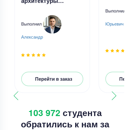
архитектуры…
Выполнил
Выполнил
Юрьевич Ча
Александр
Перейти в заказ
Пере
103 972
студента
обратились к нам за