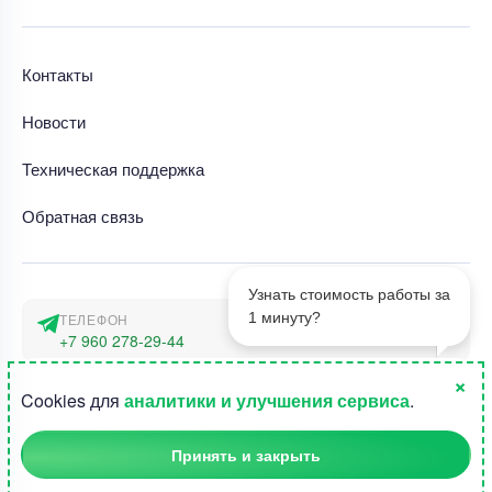
Контакты
Новости
Техническая поддержка
Обратная связь
Узнать стоимость работы за
1 минуту?
ТЕЛЕФОН
+7 960 278-29-44
×
АДРЕС
1
Cookies для
аналитики и улучшения сервиса
.
г. Москва, наб. Тараса Шевченко 23а
Принять и закрыть
©2015-2026, Студландия -