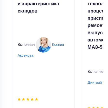
и характеристика
техноло
складов
процесс
приспос
ремонта
выпусно
автомоб
Выполнил
Ксения
МАЗ-555
Аксенова
Выполнил
Дмитрий Ск