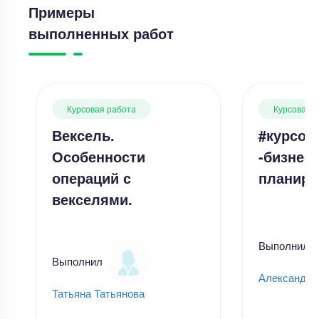
Примеры
выполненных работ
Курсовая работа
Курсовая 
Вексель.
#курсов
Особенности
-бизнес-
операций с
планиро
векселями.
Выполнил
Выполнил
Александр
Татьяна Татьянова