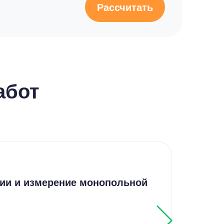
Рассчитать
абот
Кур
ии и измерение монопольной
Ана
обо