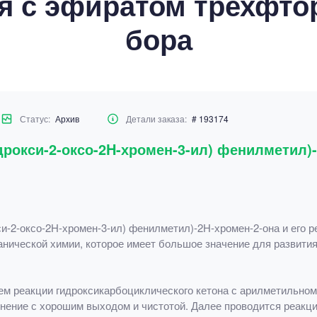
я с эфиратом трехфто
бора
Статус:
Архив
Детали заказа:
# 193174
идрокси-2-оксо-2H-хромен-3-ил) фенилметил)-
си-2-оксо-2H-хромен-3-ил) фенилметил)-2Н-хромен-2-она и его 
анической химии, которое имеет большое значение для развити
тем реакции гидроксикарбоциклического кетона с арилметильно
нение с хорошим выходом и чистотой. Далее проводится реакц