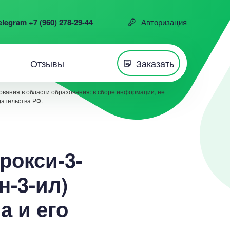
elegram +7 (960) 278-29-44
Авторизация
Отзывы
Заказать
вания в области образования: в сборе информации, ее
дательства РФ.
рокси-3-
н-3-ил)
а и его