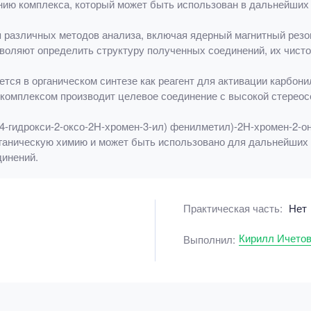
анию комплекса, который может быть использован в дальнейших
 различных методов анализа, включая ядерный магнитный резо
оляют определить структуру полученных соединений, их чистот
тся в органическом синтезе как реагент для активации карбон
 комплексом производит целевое соединение с высокой стерео
(4-гидрокси-2-оксо-2H-хромен-3-ил) фенилметил)-2Н-хромен-2-о
рганическую химию и может быть использовано для дальнейших 
динений.
Практическая часть:
Нет
Кирилл Ичето
Выполнил: