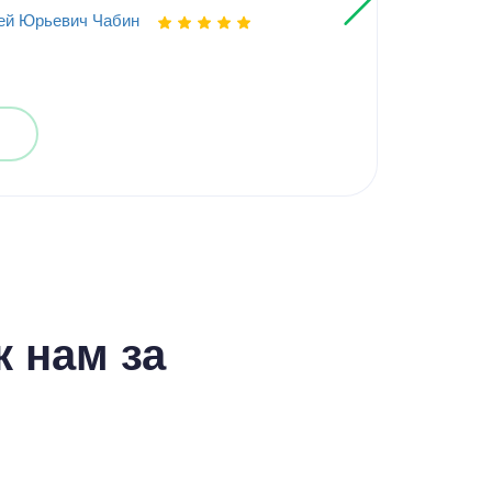
ей Юрьевич Чабин
Выпо
 нам за