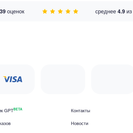
оценок
среднее
и
39
4.9
BETA
ик GPT
Контакты
казов
Новости