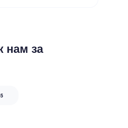
 нам за
з
5