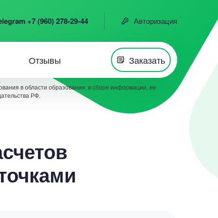
elegram +7 (960) 278-29-44
Авторизация
Отзывы
Заказать
вания в области образования: в сборе информации, ее
дательства РФ.
асчетов
точками