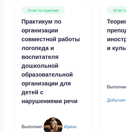
Отчет по практике
Отчет по п
Практикум по
Теория 
организации
препода
совместной работы
иностра
логопеда и
и культу
воспитателя
дошкольной
образовательной
организации для
Выполнил
детей с
нарушениями речи
Добычин
Выполнил
Ирина