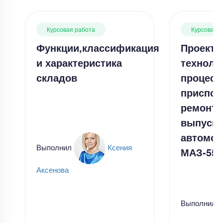
Курсовая работа
Курсовая 
Функции,классификация
Проекти
и характеристика
техноло
складов
процесс
приспос
ремонта
выпусно
автомоб
Выполнил
Ксения
МАЗ-555
Аксенова
Выполнил