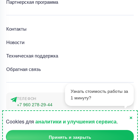
Партнерская программа
Контакты
Новости
Техническая поддержка
Обратная связь
Узнать стоимость работы за
1 минуту?
ТЕЛЕФОН
+7 960 278-29-44
×
АДРЕС
1
Cookies для
аналитики и улучшения сервиса
.
г. Москва, наб. Тараса Шевченко 23а
Принять и закрыть