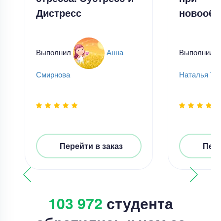
Дистресс
новообр
Выполнил
Анна
Выполнил
Смирнова
Наталья Ти
Перейти в заказ
Пере
103 972
студента