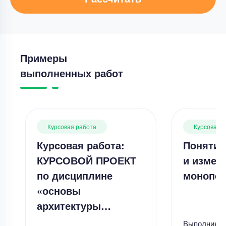
Примеры
выполненных работ
Курсовая работа
Курсовая 
Курсовая работа:
Понятие
КУРСОВОЙ ПРОЕКТ
и измер
по дисциплине
монопол
«основы
архитектуры…
Выполнил