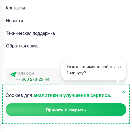
Контакты
Новости
Техническая поддержка
Обратная связь
Узнать стоимость работы за
1 минуту?
ТЕЛЕФОН
+7 960 278-29-44
×
АДРЕС
1
Cookies для
аналитики и улучшения сервиса
.
г. Москва, наб. Тараса Шевченко 23а
Принять и закрыть
©2015-2026, Студландия -
Все права защищены