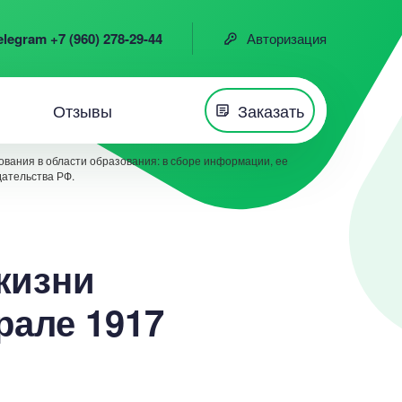
elegram +7 (960) 278-29-44
Авторизация
Отзывы
Заказать
вания в области образования: в сборе информации, ее
дательства РФ.
жизни
рале 1917