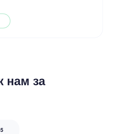
 нам за
з
5