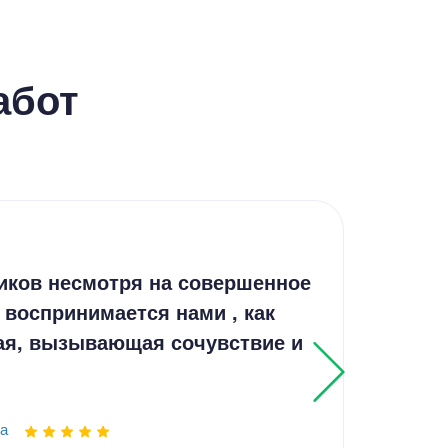
абот
Соч
иков несмотря на совершенное
Соч
 воспринимается нами , как
ая, вызывающая сочувствие и
Выпо
а