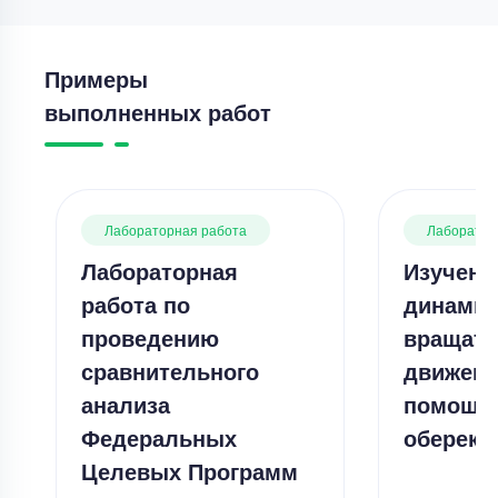
Примеры
выполненных работ
Лабораторная работа
Лаборатор
Лабораторная
Изучени
работа по
динамик
проведению
вращате
сравнительного
движени
анализа
помощь
Федеральных
оберека
Целевых Программ