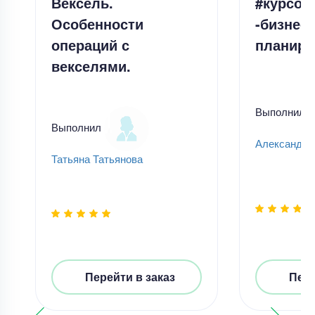
Вексель.
#курсов
Особенности
-бизнес-
операций с
планиро
векселями.
Выполнил
Выполнил
Александр
Татьяна Татьянова
Перейти в заказ
Пере