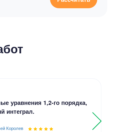
абот
Реш
е уравнения 1,2-го порядка,
зад
й интеграл.
Выпо
ей Королев