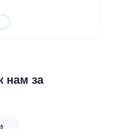
 нам за
з
5