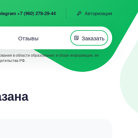
elegram +7 (960) 278-29-44
Авторизация
Отзывы
Заказать
вания в области образования: в сборе информации, ее
дательства РФ.
азана