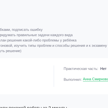
ибками, подписать ошибку
придумать правильные задачи каждого вида
 план решения какой-либо проблемы у ребёнка
атоновой, изучить типы проблем и способы решения и к экзамен
уть решение)
Практическая часть:
Нет
Анна Смирнов
Выполнил:
 или похожей работы за 2 минуты