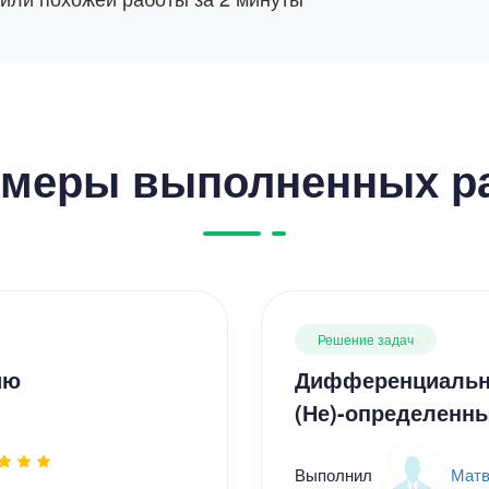
меры выполненных р
Решение задач
ию
Дифференциальны
(Не)-определенны
Выполнил
Матв