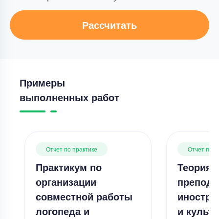
Рассчитать
Примеры
выполненных работ
Отчет по практике
Отчет по п
Практикум по
Теория 
организации
препода
совместной работы
иностра
логопеда и
и культу