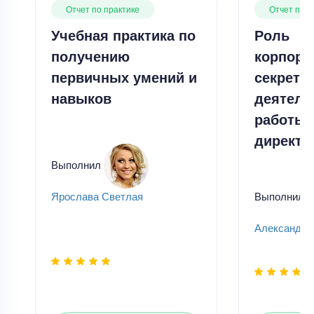
Отчет по практике
Отчет по п
Учебная практика по
Роль
получению
корпора
первичных умений и
секрета
навыков
деятель
работы 
директо
Выполнил
Выполнил
Ярослава Светлая
Александр