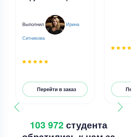
Выполнил
Ирина
Ситникова
Перейти в заказ
Пере
103 972
студента
обратились к нам за