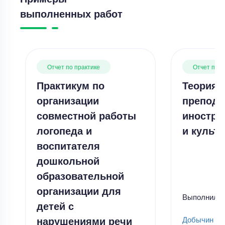
выполненных работ
Отчет по практике
Отчет по п
Практикум по
Теория 
организации
препода
совместной работы
иностра
логопеда и
и культу
воспитателя
дошкольной
образовательной
организации для
Выполнил
детей с
нарушениями речи
Добычин