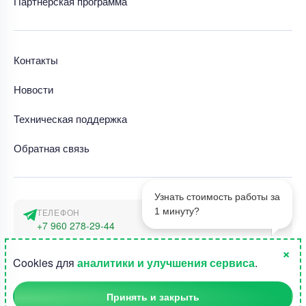
Партнерская программа
Контакты
Новости
Техническая поддержка
Обратная связь
Узнать стоимость работы за
1 минуту?
ТЕЛЕФОН
+7 960 278-29-44
×
АДРЕС
1
Cookies для
аналитики и улучшения сервиса
.
г. Москва, наб. Тараса Шевченко 23а
Принять и закрыть