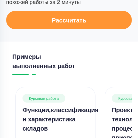
похожей работы за 2 минуты
Рассчитать
Примеры
выполненных работ
Курсовая работа
Курсовая 
Функции,классификация
Проекти
и характеристика
техноло
складов
процесс
приспос