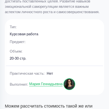
достигать поставленных целей. Развитие навыков
эмоциональной саморегуляции является важным
аспектом личностного роста и самосовершенствования.
Тип:
Курсовая работа
Предмет:
Объем:
20-30 стр.
Практическая часть:
Нет
Мария Геннадьевна
Выполнил:
Можем рассчитать стоимость такой же или