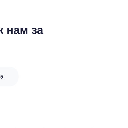
 нам за
з
5