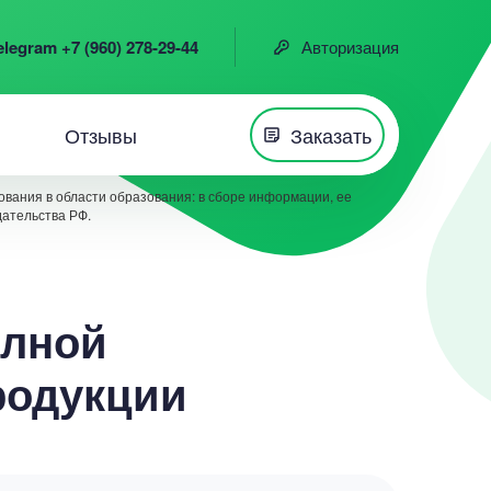
elegram +7 (960) 278-29-44
Авторизация
Отзывы
Заказать
вания в области образования: в сборе информации, ее
дательства РФ.
олной
родукции