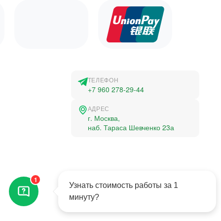
ТЕЛЕФОН
+7 960 278-29-44
АДРЕС
г. Москва,
наб. Тараса Шевченко 23а
©2015-2026, Студландия -
1
Все права защищены
Узнать стоимость работы за 1
минуту?