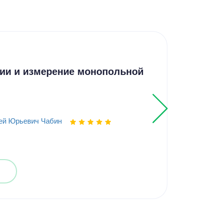
Кур
ии и измерение монопольной
Ана
обо
ей Юрьевич Чабин
Выпо