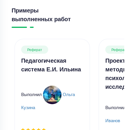
Примеры
выполненных работ
Реферат
Реферат
Педагогическая
Проекти
система Е.И. Ильина
методы 
психоло
исследо
Выполнил
Ольга
Выполнил
Кузина
Иванов