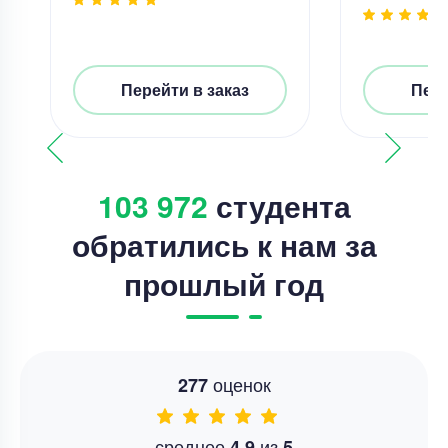
Перейти в заказ
Пере
103 972
студента
обратились к нам за
прошлый год
оценок
277
среднее
из
4.9
5