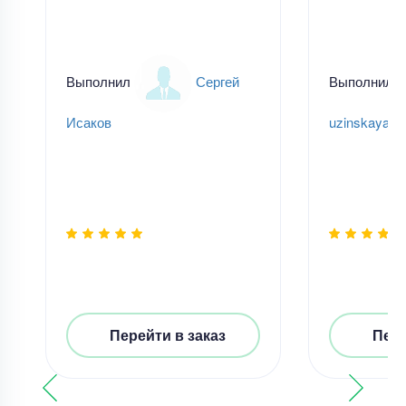
Выполнил
Сергей
Выполнил
Исаков
uzinskayaan
Перейти в заказ
Пере