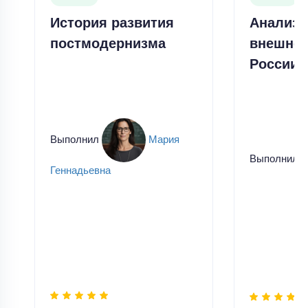
История развития
Анализ 
постмодернизма
внешней
России 
Выполнил
Мария
Выполнил
Геннадьевна