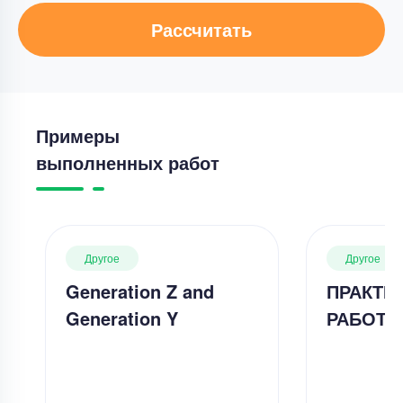
Рассчитать
Примеры
выполненных работ
Другое
Другое
Generation Z and
ПРАКТИ
Generation Y
РАБОТА