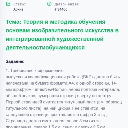
Статус:
Детали заказа:
Архив
# 34400
Тема: Теория и методика обучения
основам изобразительного искусства в
интегрированной художественной
деятельностиобучающихся
Задание:
1. Требования к оформлению:
выпускная квалификационная работа (ВКР) должна быть
напечатана на бумаге формата А4, с одной стороны, 14-
ым шрифтом TimesNewRoman, через полтора интервала,
абзац 5 знаков, нумерация страниц вверху по центру.
Первой страницей считается титульный лист (см. образец
титульного листа), на ней цифра 1 не ставится, на
следующей странице проставляется цифра 2 и т.д.
Страница должна иметь поля: левое 3 см (из-за
прошивания), правое 1,5 см, снизу и сверху 2,5 см.