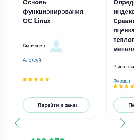
Основы
Опреде
функционирования
индексо
ОС Linux
Сравнит
оценка
теплопр
Выполнил
металло
Алексей
Выполнил
Фурман
Перейти в заказ
Пере