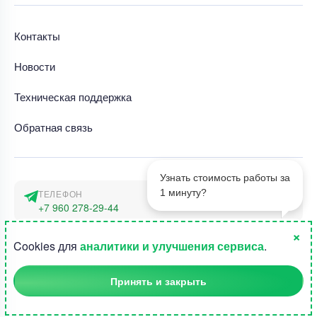
Контакты
Новости
Техническая поддержка
Обратная связь
Узнать стоимость работы за
1 минуту?
ТЕЛЕФОН
+7 960 278-29-44
×
АДРЕС
1
Cookies для
аналитики и улучшения сервиса
.
г. Москва, наб. Тараса Шевченко 23а
Принять и закрыть
©2015-2026, Студландия -
Все права защищены