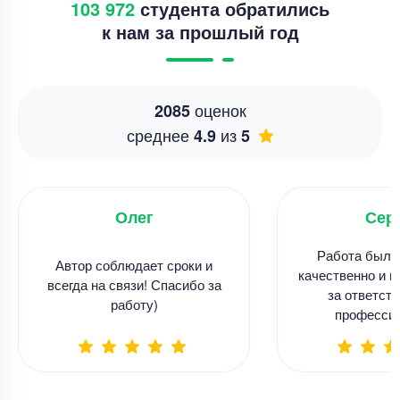
103 972
студента обратились
к нам за прошлый год
оценок
2085
среднее
из
4.9
5
Олег
Сер
Работа была
Автор соблюдает сроки и
качественно и в
всегда на связи! Спасибо за
за ответств
работу)
професси