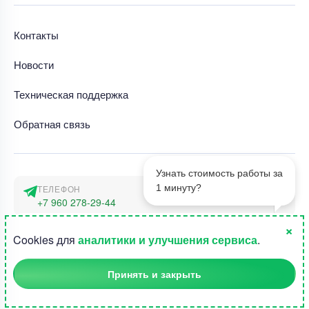
Контакты
Новости
Техническая поддержка
Обратная связь
Узнать стоимость работы за
1 минуту?
ТЕЛЕФОН
+7 960 278-29-44
×
АДРЕС
1
Cookies для
аналитики и улучшения сервиса
.
г. Москва, наб. Тараса Шевченко 23а
Принять и закрыть
©2015-2026, Студландия -
Все права защищены