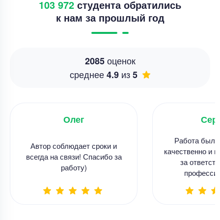
103 972
студента обратились
к нам за прошлый год
оценок
2085
среднее
из
4.9
5
Олег
Сер
Работа была
Автор соблюдает сроки и
качественно и в
всегда на связи! Спасибо за
за ответств
работу)
професси